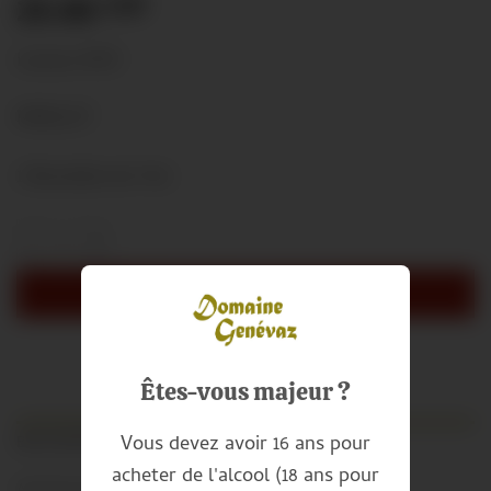
25.00
CHF
Lavaux AOC
MERLOT
1 Bouteille de 70cl
Morpheüs (70 cl) Menge
Alternative:
IN DEN WARENKORB
Êtes-vous majeur ?
Vous devez avoir 16 ans pour
BESCHREIBUNG
acheter de l'alcool (18 ans pour
ARTIKELDETAILS