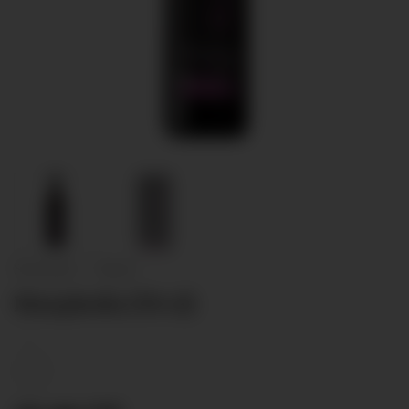
Startseite
/
Weine
Morpheüs (70 cl)