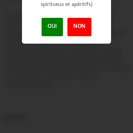
spiritueux et apéritifs)
Fruchlige Nase mit Aromen von Kirschen und
frischen Brombeeren, Würzige Naten von Zim
OUI
NON
Kardamom mit leicht holzigem Abgang. Im Mund ist
der Auftakt seidig, rund und reichhaltig, er
entwickelt sich auf Aromen von kleinen roten und
schwarzen Früchten Die Tannine sind geschmeidig
und seidig, der Wein lang und harmonisch. Passt gut
zu rotem Fleisch, Wurstwaren, Wild und
Schokoladendesserts
ARTIKEL