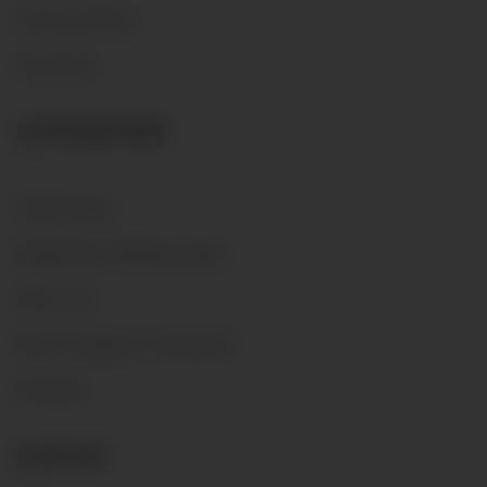
Unsere Weine
Preisliste
UNTERNEHMEN
Sendungen
Allgemeine Bedingungen
Über uns
Nach Kategorie einkaufen
Kontakt
KONTAKT