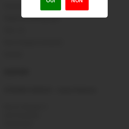
OUI
NON
Sendungen
Allgemeine Bedingungen
Über uns
Nach Kategorie einkaufen
Kontakt
KONTAKT
DOMAINE GENEVAZ - Josiane Malherbe
Rue St-Georges 27
1091 Grandvaux
Switzerland