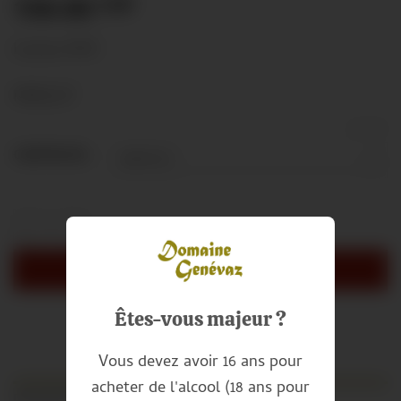
150.00
CHF
Lavaux AOC
MERLOT
EFFACER
Alternative:
CARTON DE :
quantité de Morpheüs
AJOUTER AU PANIER
Êtes-vous majeur ?
Vous devez avoir 16 ans pour
acheter de l'alcool (18 ans pour
DESCRIPTION