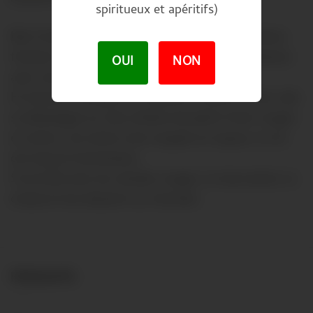
spiritueux et apéritifs)
Nez fruité avec des arômes de cerises et de mûres
fraiches. Notes d’épices de cannelle, de cardamone
OUI
NON
avec une finale légèrement boisée.
En bouche l’attaque est soyeuse, ronde et riche, elle
se développe sur des arômes de petits fruits rouges
et noires. Les tanins sont souples et soyeux, le vin
est long et harmonieux.
S’accorde avec les viandes rouges, la charcuterie, la
chasse et les desserts au chocolat.
PRODUITS