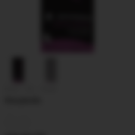
Accueil
/
Vins
/
Rouges
Morpheüs