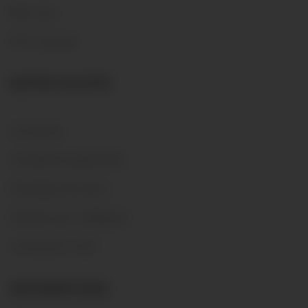
Nos vins
Prix courant
NOTRE SOCIÉTÉ
Livraisons
Conditions générales
Á propos de nous…
Acheter par catégorie
Contactez-nous
INFORMATIONS