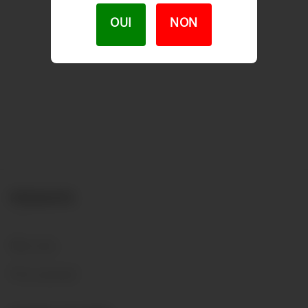
OUI
NON
PRODUITS
Nos vins
Prix courant