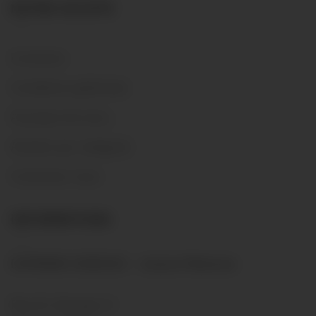
NOTRE SOCIÉTÉ
Livraisons
Conditions générales
Á propos de nous…
Acheter par catégorie
Contactez-nous
INFORMATIONS
DOMAINE GENEVAZ - Josiane Malherbe
Rue St-Georges 27