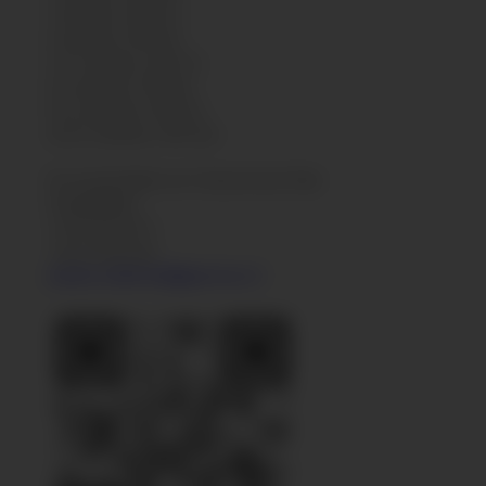
3 cartons: CHF 50.-
4 cartons: CHF 60.-
5 à 7 cartons: CHF 70.-
8-9 cartons: CHF 85.-
10-11 cartons: CHF 95.-
14 à 17 cartons: CHF 125.-
En cas de doute sur l’envoi ou les frais
d’expédition:
+41 76 375 99 77
+41 21 799 13 40
josiane.malherbe@genevaz.ch