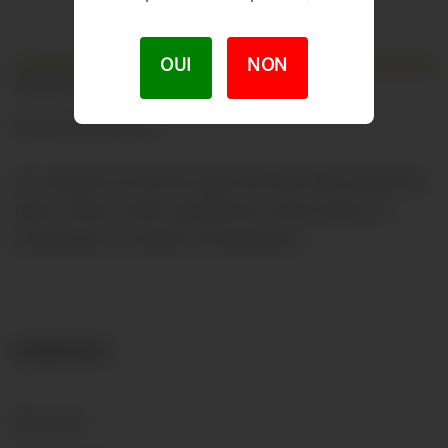
OUI
NON
DESCRIPTION
DÉTAILS DU PRODUIT
Ce rosé est le fruit de raisin de Pinot Noir pressé en
blanc. Riche, fruité, agréable en toute saison, à
consommer en toutes circonstances.
PRODUITS
Nos vins