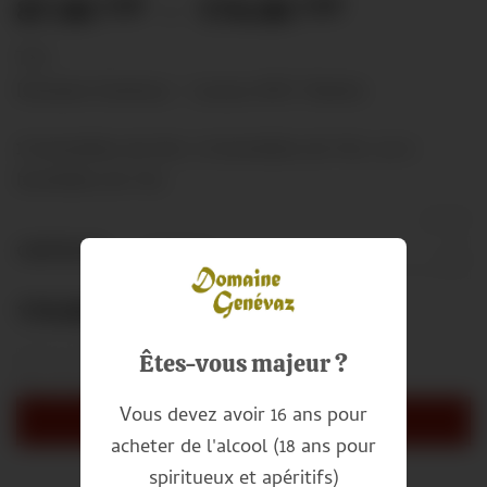
Plage
87.00
174.00
CHF
CHF
–
de
prix :
TTC
87.00 CHF
Domaine Genévaz – Lavaux AOC Villette
à
174.00 CH
15 bouteilles de 50cl, 12 bouteilles de 70cl, ou 6
bouteilles de 70cl
EFFACER
Alternative:
CARTON DE :
174.00
CHF
quantité de Œil-de-Perdrix
Êtes-vous majeur ?
Vous devez avoir 16 ans pour
AJOUTER AU PANIER
acheter de l'alcool (18 ans pour
spiritueux et apéritifs)