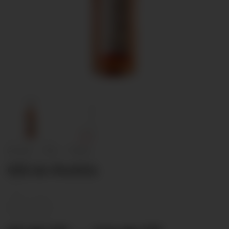
Accueil
/
Vins
/
Rosés
Œil-de-Perdrix