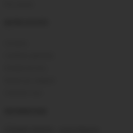
Prix courant
NOTRE SOCIÉTÉ
Livraisons
Conditions générales
Á propos de nous…
Acheter par catégorie
Contactez-nous
INFORMATIONS
DOMAINE GENEVAZ - Josiane Malherbe